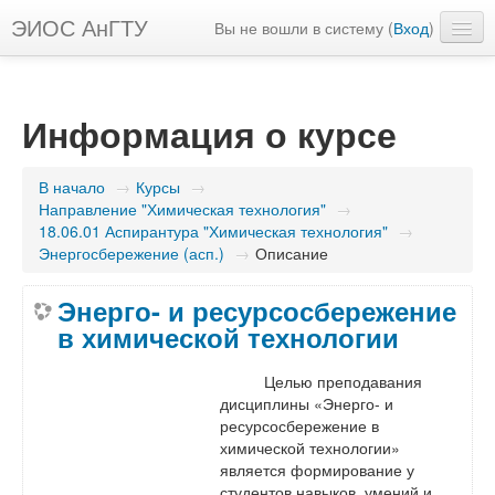
ЭИОС АнГТУ
Вы не вошли в систему (
Вход
)
Русский ‎(ru)‎
Информация о курсе
В начало
→
Курсы
→
Направление "Химическая технология"
→
18.06.01 Аспирантура "Химическая технология"
→
Энергосбережение (асп.)
→
Описание
Энерго- и ресурсосбережение
в химической технологии
Целью преподавания
дисциплины «Энерго- и
ресурсосбережение в
химической технологии»
является формирование у
студентов навыков, умений и